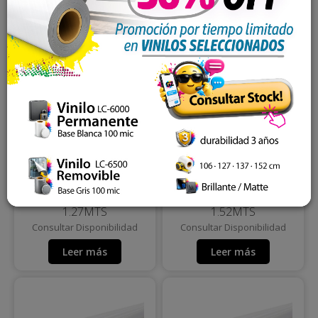
VINILO LOVECAR
VINILO LOVECAR
ESMERILADO FROSTED
ESMERILADO FROSTED
80MIC 120GR LINER,
80MIC 120GR LINER,
1.27MTS
1.52MTS
Consultar Disponibilidad
Consultar Disponibilidad
Leer más
Leer más