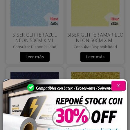
SISER GLITTER AZUL
SISER GLITTER AMARILLO
NEON 50CM X ML
NEON 50CM X ML
Consultar Disponibilidad
Consultar Disponibilidad
Leer más
Leer más
X
SISER GLITTER AZUL REAL
SISER GLITTER DORADO