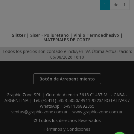
1
de 1
Glitter
|
Siser - Poliuretano
|
Vinilo Termoadhesivo
|
MATERIALES DE CORTE
Todos los precios son contado e incluyen IVA
Última Actualización:
06/08/2026 16:10
Botón de Arrepentimiento
Graphic Zone SRL | Grito de Asencio 3618 C1437IML - CABA -
ARGENTINA | Tel:
(+5411) 5353-5050/ 4911-9223/ ROTATIVAS /
WhatsApp +5491136892355
ventas@graphic-zone.com.ar
|
www.graphic-zone.com.ar
© Todos los derechos Reservados
Términos y Condiciones